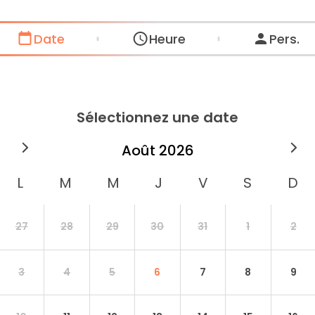
Date
Heure
Pers.
Sélectionnez une date
août
2026
27
28
29
30
31
1
2
3
4
5
6
7
8
9