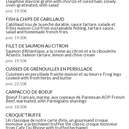
Dauphine Raviole gratin with chorizo et cured ham, slowly
oven-gratinated, with salad
prix: 19.00€
FISH & CHIPS DE CABILLAUD
Cabillaud issu de la peche durable, sauce tartare, salade et
frites maison Cod from sustainable fishing, tartare sauce,
salad and homemade french fries
prix: 19.00€
FILET DE SAUMON AU CITRON
Saumon d'Atlantique, a la creme au citron et a la ciboulette
Atlantic Salmon tartare, lemon and chive cream
prix: 19.50€
CUISSES DE GRENOUILLES EN PERSILLADE
Cuisinees en persillade fraiche maison et au beurre Frog legs
cooked with fresh herbs and butter
prix: 22.50€
CARPACCIO DE BOEUF
Boeuf Francais, marine, aux copeaux de Parmesan AOP French
Beef, marinated, with Parmigiano shavings
prix: 18.00€
CROQUE'TRUFFE
Un classique de notre carte d'ete, un gourmand croque
monsieur a la bechamel truffee the classic croque monsieur
from Cafe Du Rhone with truffed bechamel