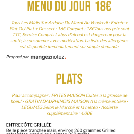
Menu Du Jour
18€
Tous Les Midis Sur Ardoise Du Mardi Au Vendredi : Entrée +
Plat OU Plat + Dessert : 16€ Complet : 18€Tous nos prix sont
TTC, Service Compris L'abus d'alcool est dangereux pour la
santé, à consommer avec modération. La liste des allergènes
est disponible immédiatement sur simple demande.
Proposé par
Plats
Pour accompagner : FRITES MAISON Cuites à la graisse de
boeuf - GRATIN DAUPHINOIS MAISON A la crème entière -
LÉGUMES Selon le Marché et la météo - Assiette
supplémentaire : 4.00€
ENTRECÔTE GRILLÉE
Belle pièce tranchée main, environ 260 grammes Grilled
entrecôtes, hand sliced, approx 260 grams