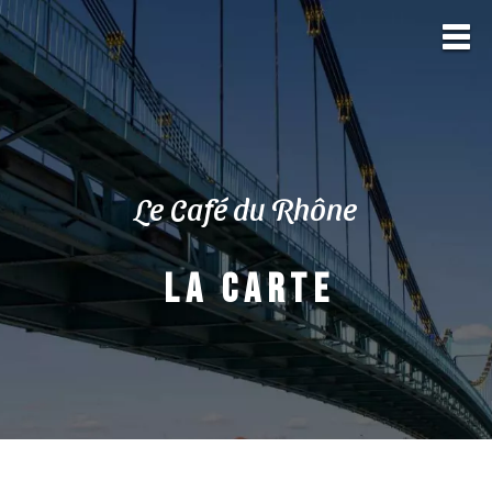
Le Café du Rhône
L a c a r t e