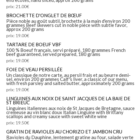
prix: 21.00€
BROCHETTE D'ONGLET DE BŒUF
Pièce noble au goût subtil, brochette à la main d'environ 200
grammes Beef skewers cut in noble pièce with subtle favor,
approx 200 grams
prix: 19.00€
TARTARE DE BOEUF VBF
100 % Boeuf français, servi préparé, 180 grammes French
beef guaranteed, served prepared, 180 grams
prix: 19.00€
FOIE DE VEAU PERSILLÉE
Un classique de notre carte, au persil frais et au beurre demi-
sel, environ 200 grammes Calf's liver, a classic of our menu,
with fresh parsley and salted butter, approximately 200 grams
prix: 19.00€
LINGUINES AUX NOIX DE SAINT JACQUES DE LA BAIE DE
ST BRIEUC
Linguines italiennes aux noix de St Jacques de Bretagne, sauce
cremeuse au vin blanc doux ltalian Linguine with Brittany
scallops and creamy sauce with sweet white wine
prix: 19.50€
GRATIN DE RAVIOLES AU CHORIZO ET JAMBON CRU
Ravioles du Dauphine, lentement gratine au four, salade verte